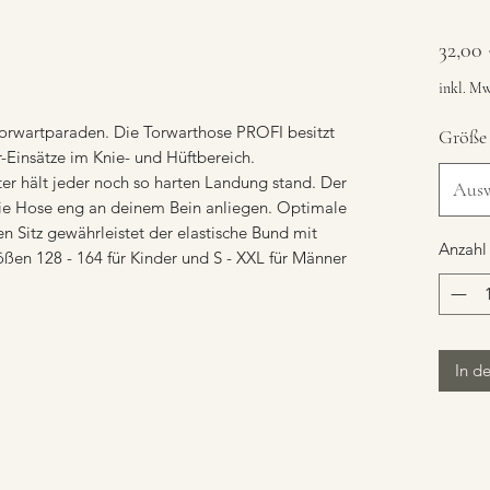
32,00
inkl. Mw
 Torwartparaden. Die Torwarthose PROFI besitzt
Größe
r-Einsätze im Knie- und Hüftbereich.
ter hält jeder noch so harten Landung stand. Der
Aus
 die Hose eng an deinem Bein anliegen. Optimale
n Sitz gewährleistet der elastische Bund mit
Anzahl
ößen 128 - 164 für Kinder und S - XXL für Männer
In d