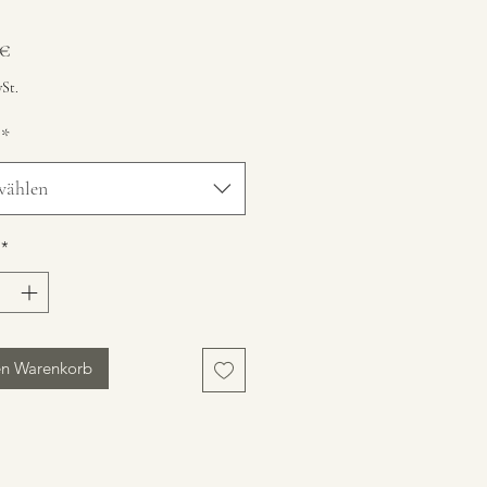
Preis
 €
St.
*
wählen
*
en Warenkorb