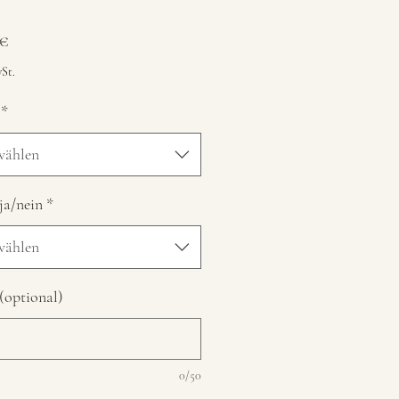
Preis
 €
St.
*
wählen
ja/nein
*
wählen
optional)
0/50