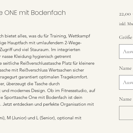
e ONE mit Bodenfach
22,00
inkl. Mw
 bietet alles, was du für Training, Wettkampf
Größe
mige Hauptfach mit umlaufendem 2-Wege-
Zugriff und viel Stauraum. Im integrierten
Aus
 nasse Kleidung hygienisch getrennt
 seitliche Reißverschlusstasche Platz für kleinere
Name 
sche mit Reißverschluss Wertsachen sicher
rtragegurt garantiert optimalen Tragekomfort.
Aus
ter, überzeugt die Tasche durch
it und modernes Design. Ob im Fitnessstudio, auf
ie Sporttasche One mit Bodenfach ist dein
Name (
on. Jetzt entdecken und perfekte Organisation mit
i), M (Junior) und L (Senior), optional mit