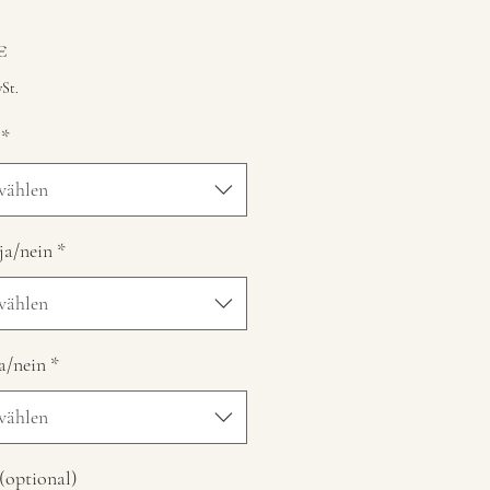
Preis
€
St.
*
wählen
ja/nein
*
wählen
a/nein
*
wählen
optional)