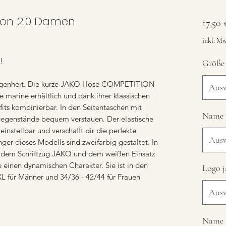
ion 2.0 Damen
17,50 
inkl. Mw
!
Größe
elegenheit. Die kurze JAKO Hose COMPETITION
Aus
e marine erhältlich und dank ihrer klassischen
fits kombinierbar. In den Seitentaschen mit
Name 
sgegenstände bequem verstauen. Der elastische
einstellbar und verschafft dir die perfekte
Aus
ger dieses Modells sind zweifarbig gestaltet. In
 dem Schriftzug JAKO und dem weißen Einsatz
e einen dynamischen Charakter. Sie ist in den
Logo j
XL für Männer und 34/36 - 42/44 für Frauen
Aus
Name (