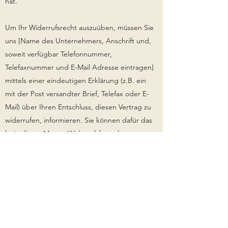
hat.
Um Ihr Widerrufsrecht auszuüben, müssen Sie
uns [Name des Unternehmers, Anschrift und,
soweit verfügbar Telefonnummer,
Telefaxnummer und E-Mail Adresse eintragen]
mittels einer eindeutigen Erklärung (z.B. ein
mit der Post versandter Brief, Telefax oder E-
Mail) über Ihren Entschluss, diesen Vertrag zu
widerrufen, informieren. Sie können dafür das
beigefügte Muster-Widerrufsformular
verwenden, das jedoch nicht vorgeschrieben
ist. Sie können das Muster- Widerrufsformular.
Machen Sie von dieser Möglichkeit Gebrauch,
so werden wir Ihnen unverzüglich (z.B. per E-
Mail) eine Bestätigung über den Eingang eines
solchen Widerrufs übermitteln.